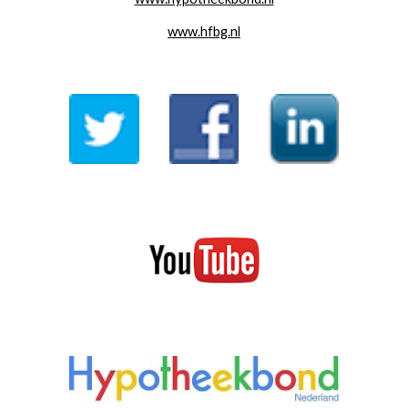
www.hfbg.nl