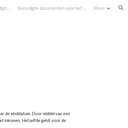
Ben ik afsluitprovisie verschuldigd bij het afsluiten van een hypotheek?
Benodigde documenten voor het afsluiten van een hypotheek
More
ion
ar de einddatum. Door middel van een 
et inkomen. Hetzelfde geldt voor de 